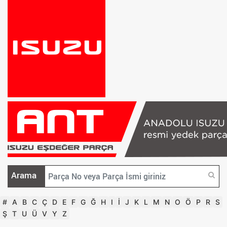
Arama
#
A
B
C
Ç
D
E
F
G
Ğ
H
I
İ
J
K
L
M
N
O
Ö
P
R
S
Ş
T
U
Ü
V
Y
Z