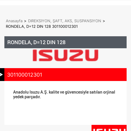
Anasayfa
>
DIREKSIYON, ŞAFT, AKS, SUSPANSIYON
>
RONDELA, D=12 DIN 128 301100012301
RONDELA, D=12 DIN 128
301100012301
Anadolu Isuzu A.Ş. kalite ve güvencesiyle satılan orjinal
yedek parçadır.