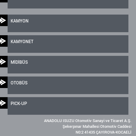
KAMYON
KAMYONET
MİDİBÜS
OTOBÜS
PICK-UP
ANADOLU ISUZU Otomotiv Sanayi ve Ticaret A.Ş.
Şekerpınar Mahallesi Otomotiv Caddesi
N0:2 41435 ÇAYIROVA-KOCAELİ