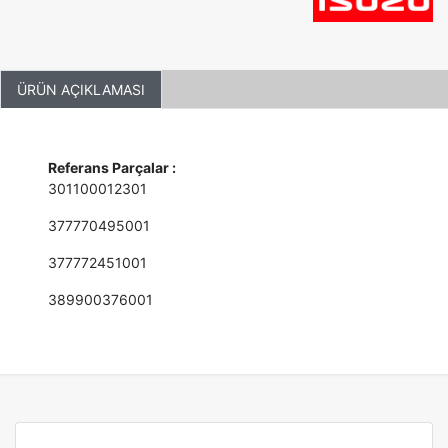
ÜRÜN AÇIKLAMASI
Referans Parçalar :
301100012301
377770495001
377772451001
389900376001