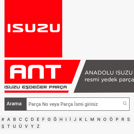
Arama
#
A
B
C
Ç
D
E
F
G
Ğ
H
I
İ
J
K
L
M
N
O
Ö
P
R
S
Ş
T
U
Ü
V
Y
Z