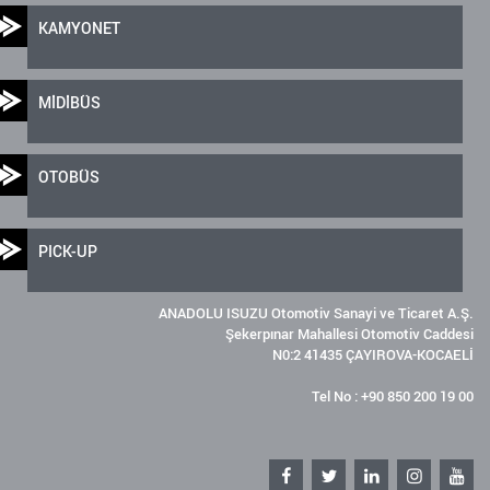
KAMYONET
MİDİBÜS
OTOBÜS
PICK-UP
ANADOLU ISUZU Otomotiv Sanayi ve Ticaret A.Ş.
Şekerpınar Mahallesi Otomotiv Caddesi
N0:2 41435 ÇAYIROVA-KOCAELİ
Tel No : +90 850 200 19 00