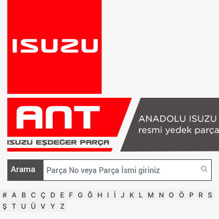
Arama
#
A
B
C
Ç
D
E
F
G
Ğ
H
I
İ
J
K
L
M
N
O
Ö
P
R
S
Ş
T
U
Ü
V
Y
Z