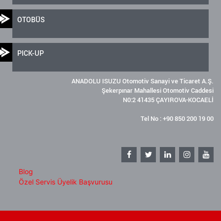
OTOBÜS
PICK-UP
ANADOLU ISUZU Otomotiv Sanayi ve Ticaret A.Ş.
Şekerpınar Mahallesi Otomotiv Caddesi
N0:2 41435 ÇAYIROVA-KOCAELİ
Tel No : +90 850 200 19 00
Blog
Özel Servis Üyelik Başvurusu