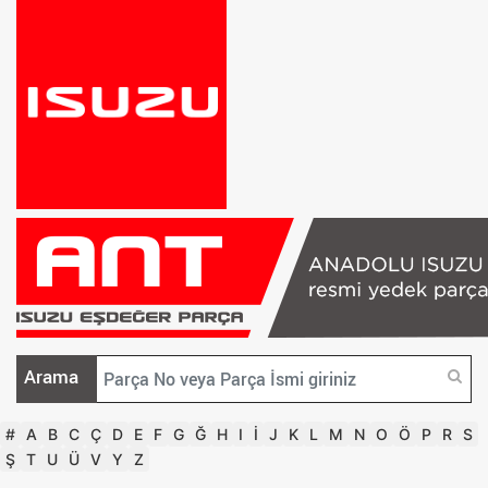
Arama
#
A
B
C
Ç
D
E
F
G
Ğ
H
I
İ
J
K
L
M
N
O
Ö
P
R
S
Ş
T
U
Ü
V
Y
Z