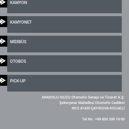
KAMYON
KAMYONET
MİDİBÜS
OTOBÜS
PICK-UP
ANADOLU ISUZU Otomotiv Sanayi ve Ticaret A.Ş.
Şekerpınar Mahallesi Otomotiv Caddesi
N0:2 41435 ÇAYIROVA-KOCAELİ
Tel No : +90 850 200 19 00