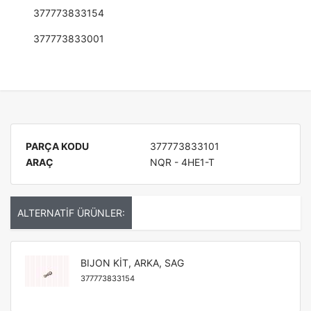
377773833154
377773833001
PARÇA KODU
377773833101
ARAÇ
NQR - 4HE1-T
ALTERNATİF ÜRÜNLER:
BIJON KİT, ARKA, SAG
377773833154