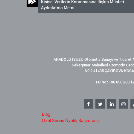
Kişisel Verilerin Korunmasına İlişkin Müşteri
Aydınlatma Metni
ANADOLU ISUZU Otomotiv Sanayi ve Ticaret A
Şekerpınar Mahallesi Otomotiv Cad
N0:2 41435 ÇAYIROVA-KOCA
Tel No : +90 850 200 1
Blog
Özel Servis Üyelik Başvurusu