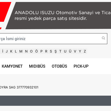
İ
J
K
L
M
N
O
Ö
P
R
S
Ş
T
U
Ü
V
Y
Z
KAMYONET
MIDIBÜS
OTOBÜS
PICK-UP
OYRA SAG 377770932101