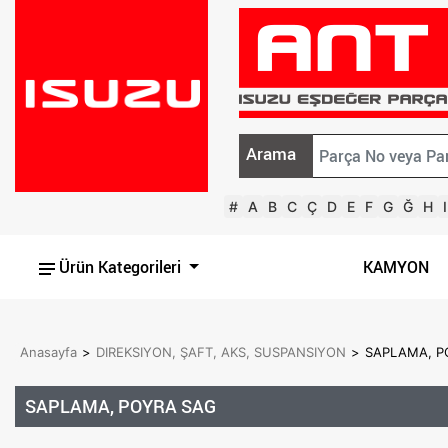
Arama
#
A
B
C
Ç
D
E
F
G
Ğ
H
I
Ürün Kategorileri
KAMYON
Anasayfa
>
DIREKSIYON, ŞAFT, AKS, SUSPANSIYON
>
SAPLAMA, P
SAPLAMA, POYRA SAG