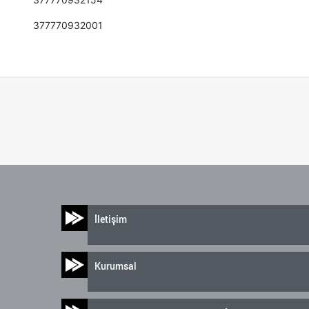
377770932001
İletişim
Kurumsal