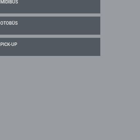
MİDİBÜS
OTOBÜS
PICK-UP