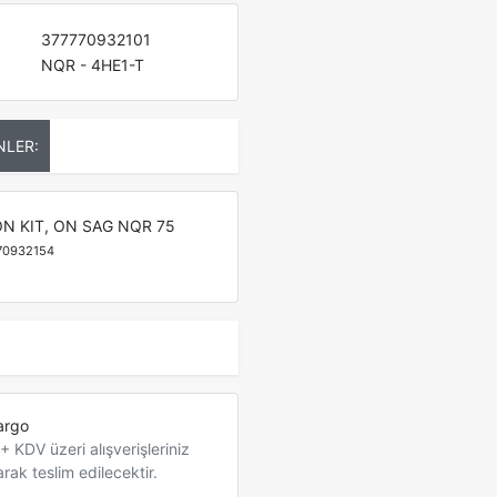
377770932101
NQR - 4HE1-T
NLER:
ON KIT, ON SAG NQR 75
70932154
argo
 KDV üzeri alışverişleriniz
arak teslim edilecektir.