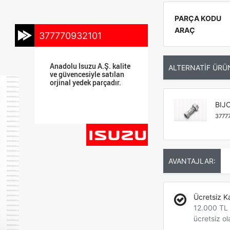
PARÇA KODU
ARAÇ
377770932101
Anadolu Isuzu A.Ş. kalite
ALTERNATİF ÜRÜ
ve güvencesiyle satılan
orjinal yedek parçadır.
BIJ
3777
AVANTAJLAR:
Ücretsiz K
12.000 TL +
ücretsiz ol