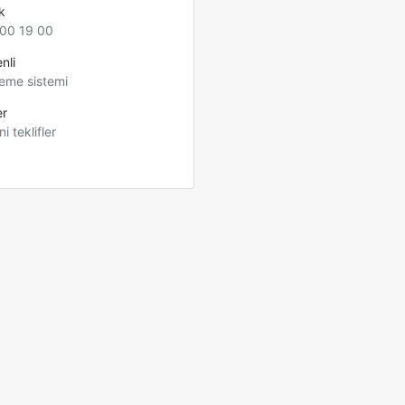
k
00 19 00
nli
eme sistemi
er
ni teklifler