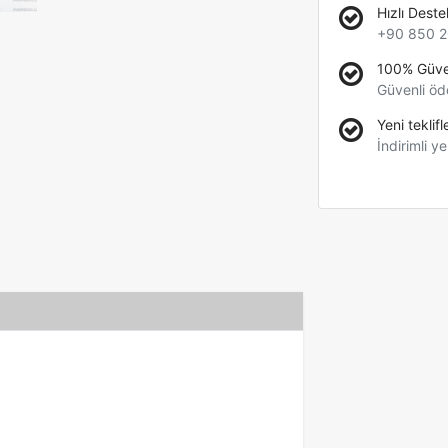
Hızlı Deste
+90 850 2
100% Güve
Güvenli öd
Yeni teklifl
İndirimli ye