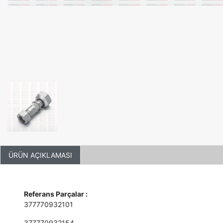
ÜRÜN AÇIKLAMASI
Referans Parçalar :
377770932101
377770932154