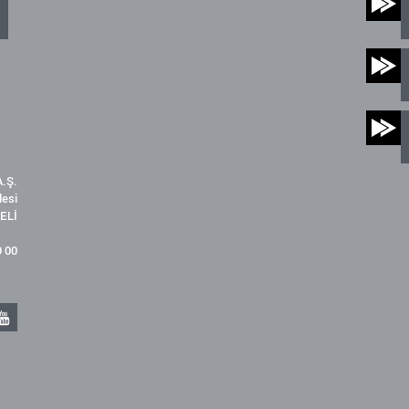
.Ş.
desi
ELİ
9 00