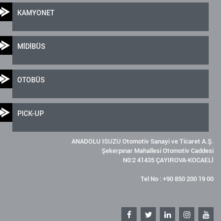
KAMYONET
MİDİBÜS
OTOBÜS
PICK-UP
ANADOLU ISUZU Otomotiv Sanayi ve Ticaret A.Ş.
Şekerpınar Mahallesi Otomotiv Caddesi
N0:2 41435 ÇAYIROVA-KOCAELİ
Tel No : +90 850 200 19 00