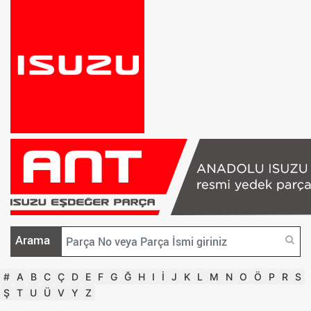
Arama
#
A
B
C
Ç
D
E
F
G
Ğ
H
I
İ
J
K
L
M
N
O
Ö
P
R
S
Ş
T
U
Ü
V
Y
Z