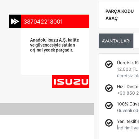
PARÇA KODU
ARAÇ
387042218001
Anadolu Isuzu A.Ş. kalite
AVANTAJLAR:
ve güvencesiyle satılan
orjinal yedek parçadır.
Ücretsiz K
12.000 TL +
ücretsiz ol
Hızlı Deste
+90 850 2
100% Güve
Güvenli öd
Yeni teklifl
İndirimli ye