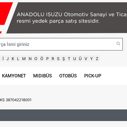
İ
J
K
L
M
N
O
Ö
P
R
S
Ş
T
U
Ü
V
Y
Z
KAMYONET
MIDIBÜS
OTOBÜS
PICK-UP
KS 387042218001