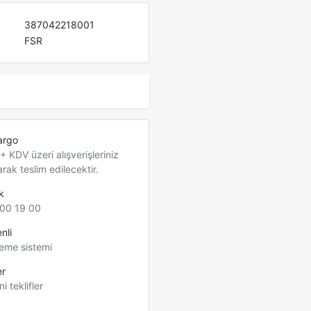
387042218001
FSR
argo
 KDV üzeri alışverişleriniz
arak teslim edilecektir.
k
00 19 00
nli
eme sistemi
er
ni teklifler