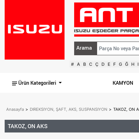
Arama
#
A
B
C
Ç
D
E
F
G
Ğ
H
I
Ürün Kategorileri
KAMYON
Anasayfa
>
DIREKSIYON, ŞAFT, AKS, SUSPANSIYON
>
TAKOZ, ON A
TAKOZ, ON AKS