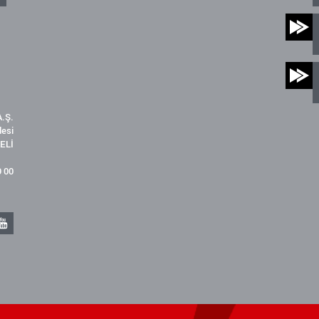
.Ş.
desi
ELİ
9 00