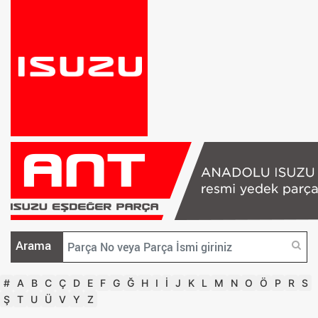
Arama
#
A
B
C
Ç
D
E
F
G
Ğ
H
I
İ
J
K
L
M
N
O
Ö
P
R
S
Ş
T
U
Ü
V
Y
Z