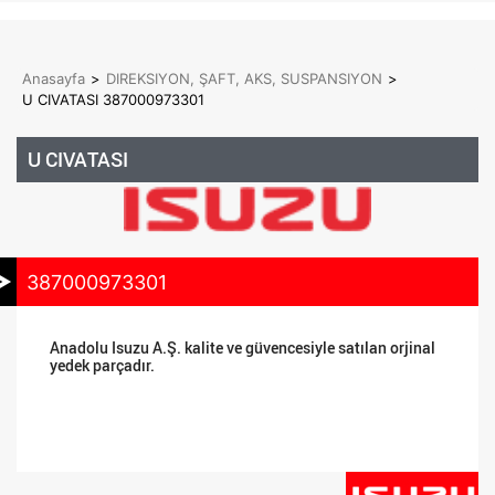
Anasayfa
>
DIREKSIYON, ŞAFT, AKS, SUSPANSIYON
>
U CIVATASI 387000973301
U CIVATASI
387000973301
Anadolu Isuzu A.Ş. kalite ve güvencesiyle satılan orjinal
yedek parçadır.