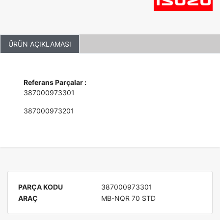
ÜRÜN AÇIKLAMASI
Referans Parçalar :
387000973301
387000973201
PARÇA KODU
387000973301
ARAÇ
MB-NQR 70 STD