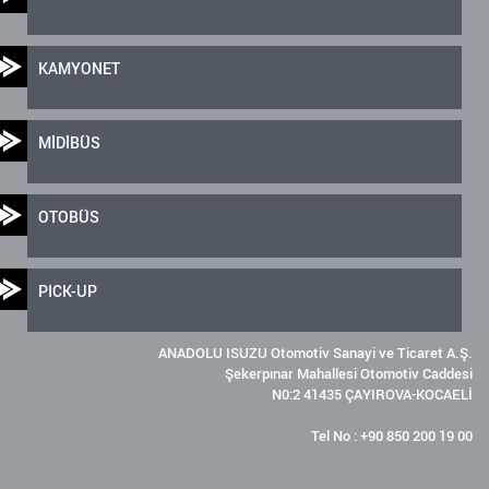
KAMYONET
MİDİBÜS
OTOBÜS
PICK-UP
ANADOLU ISUZU Otomotiv Sanayi ve Ticaret A.Ş.
Şekerpınar Mahallesi Otomotiv Caddesi
N0:2 41435 ÇAYIROVA-KOCAELİ
Tel No : +90 850 200 19 00