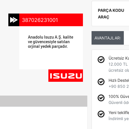
PARÇA KODU
ARAÇ
387026231001
Anadolu Isuzu A.Ş. kalite
AVANTAJLAR:
ve güvencesiyle satılan
orjinal yedek parçadır.
Ücretsiz K
12.000 TL +
ücretsiz ol
Hızlı Deste
+90 850 2
100% Güve
Güvenli öd
Yeni teklifl
İndirimli ye