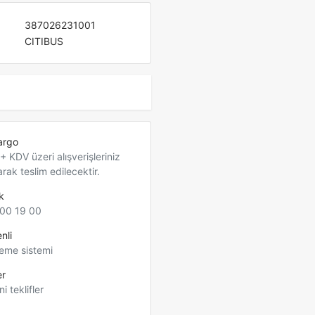
387026231001
CITIBUS
argo
 KDV üzeri alışverişleriniz
arak teslim edilecektir.
k
00 19 00
nli
eme sistemi
er
ni teklifler