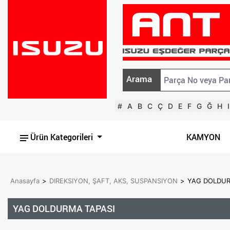
Arama
#
A
B
C
Ç
D
E
F
G
Ğ
H
I
Ürün Kategorileri
KAMYON
Anasayfa
>
DIREKSIYON, ŞAFT, AKS, SUSPANSIYON
>
YAG DOLDUR
YAG DOLDURMA TAPASI