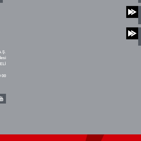
.Ş.
desi
ELİ
9 00