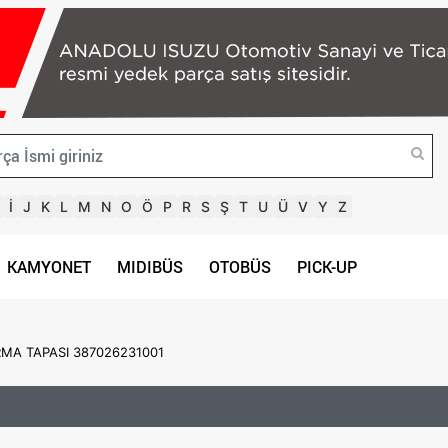
İ
J
K
L
M
N
O
Ö
P
R
S
Ş
T
U
Ü
V
Y
Z
KAMYONET
MIDIBÜS
OTOBÜS
PICK-UP
MA TAPASI 387026231001