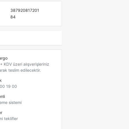
387920817201
84
argo
 KDV üzeri alışverişleriniz
arak teslim edilecektir.
k
00 19 00
nli
eme sistemi
er
ni teklifler