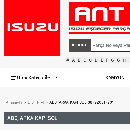
Arama
#
A
B
C
Ç
D
E
F
G
Ğ
H
I
Ürün Kategorileri
KAMYON
Anasayfa
>
DIŞ TRİM
>
ABS, ARKA KAPI SOL 387920817201
ABS, ARKA KAPI SOL