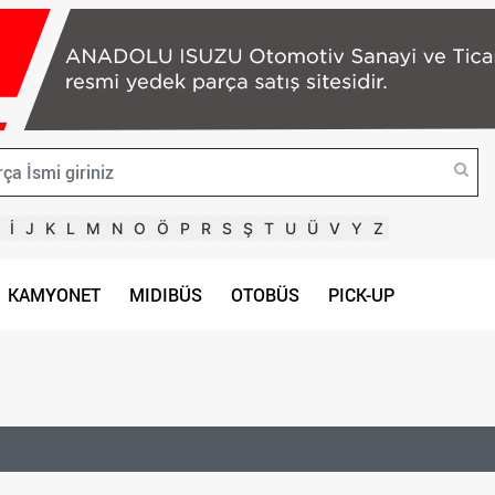
İ
J
K
L
M
N
O
Ö
P
R
S
Ş
T
U
Ü
V
Y
Z
KAMYONET
MIDIBÜS
OTOBÜS
PICK-UP