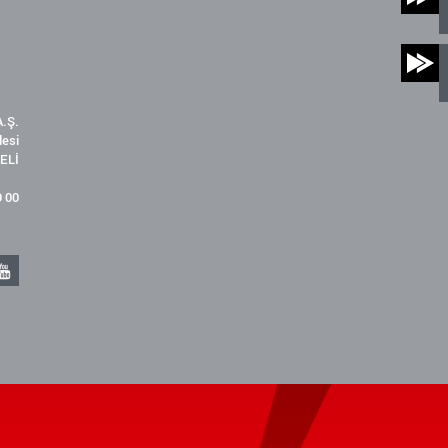
.Ş.
desi
ELİ
9 00