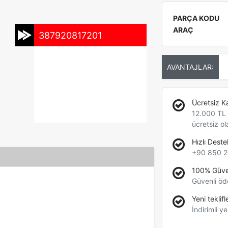
PARÇA KODU
ARAÇ
387920817201
AVANTAJLAR:
Ücretsiz K
12.000 TL +
ücretsiz ol
Hızlı Deste
+90 850 2
100% Güve
Güvenli öd
Yeni teklifl
İndirimli ye