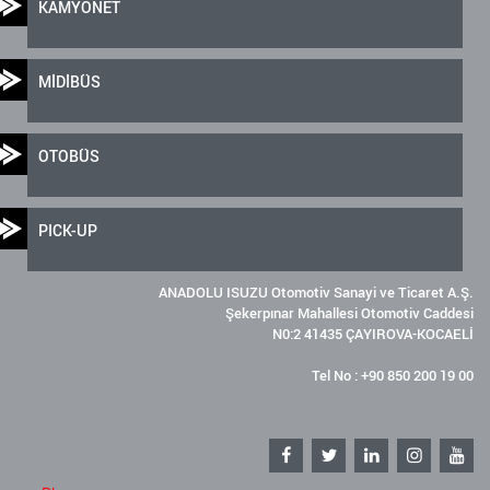
KAMYONET
MİDİBÜS
OTOBÜS
PICK-UP
ANADOLU ISUZU Otomotiv Sanayi ve Ticaret A.Ş.
Şekerpınar Mahallesi Otomotiv Caddesi
N0:2 41435 ÇAYIROVA-KOCAELİ
Tel No : +90 850 200 19 00