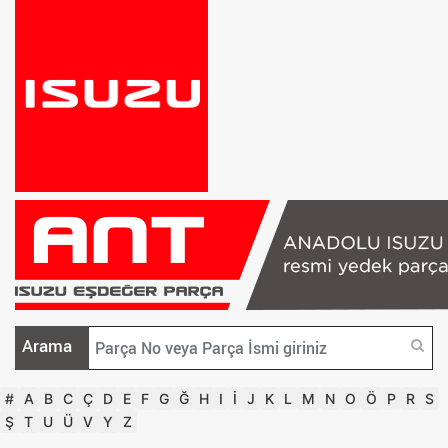
Arama
#
A
B
C
Ç
D
E
F
G
Ğ
H
I
İ
J
K
L
M
N
O
Ö
P
R
S
Ş
T
U
Ü
V
Y
Z