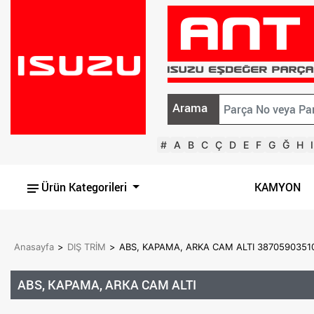
Arama
#
A
B
C
Ç
D
E
F
G
Ğ
H
I
Ürün Kategorileri
KAMYON
Anasayfa
>
DIŞ TRİM
>
ABS, KAPAMA, ARKA CAM ALTI 3870590351
ABS, KAPAMA, ARKA CAM ALTI