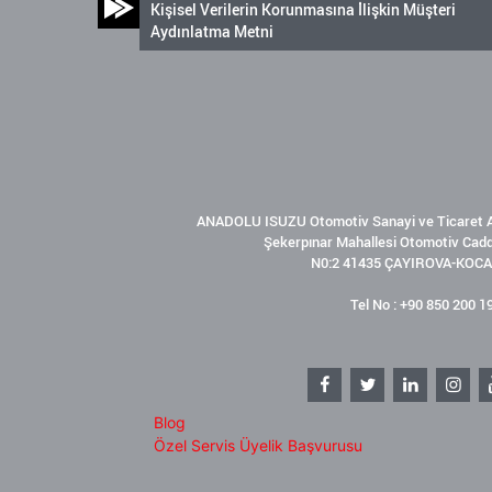
Kişisel Verilerin Korunmasına İlişkin Müşteri
Aydınlatma Metni
ANADOLU ISUZU Otomotiv Sanayi ve Ticaret A
Şekerpınar Mahallesi Otomotiv Cad
N0:2 41435 ÇAYIROVA-KOCA
Tel No : +90 850 200 1
Blog
Özel Servis Üyelik Başvurusu