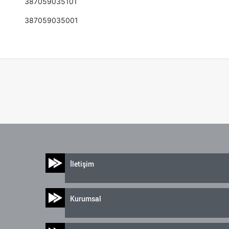
387059035101
387059035001
İletişim
Kurumsal