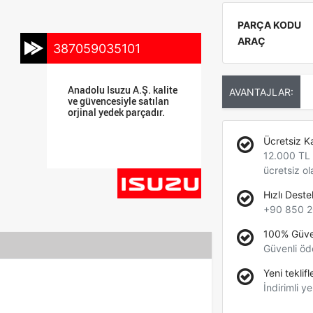
PARÇA KODU
ARAÇ
387059035101
Anadolu Isuzu A.Ş. kalite
AVANTAJLAR:
ve güvencesiyle satılan
orjinal yedek parçadır.
Ücretsiz K
12.000 TL +
ücretsiz ol
Hızlı Deste
+90 850 2
100% Güve
Güvenli öd
Yeni teklifl
İndirimli ye