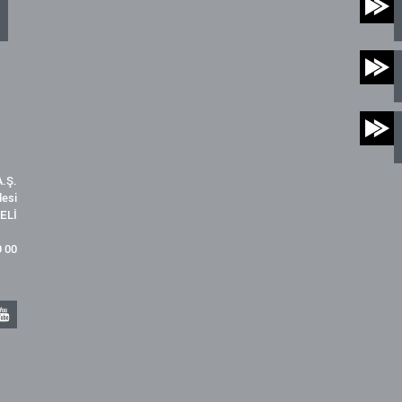
.Ş.
desi
ELİ
9 00