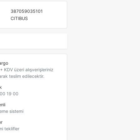
387059035101
CITIBUS
argo
 KDV üzeri alışverişleriniz
arak teslim edilecektir.
k
00 19 00
nli
eme sistemi
er
ni teklifler