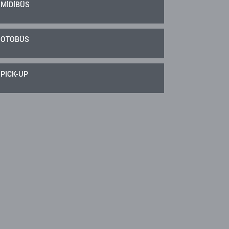
MİDİBÜS
OTOBÜS
PICK-UP