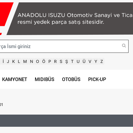
İ
J
K
L
M
N
O
Ö
P
R
S
Ş
T
U
Ü
V
Y
Z
KAMYONET
MIDIBÜS
OTOBÜS
PICK-UP
01