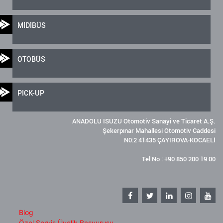
MİDİBÜS
OTOBÜS
PICK-UP
ANADOLU ISUZU Otomotiv Sanayi ve Ticaret A.Ş.
Şekerpınar Mahallesi Otomotiv Caddesi
N0:2 41435 ÇAYIROVA-KOCAELİ
Tel No : +90 850 200 19 00
Blog
Özel Servis Üyelik Başvurusu