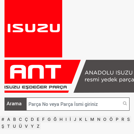
Arama
#
A
B
C
Ç
D
E
F
G
Ğ
H
I
İ
J
K
L
M
N
O
Ö
P
R
S
Ş
T
U
Ü
V
Y
Z