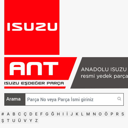
Arama
#
A
B
C
Ç
D
E
F
G
Ğ
H
I
İ
J
K
L
M
N
O
Ö
P
R
S
Ş
T
U
Ü
V
Y
Z