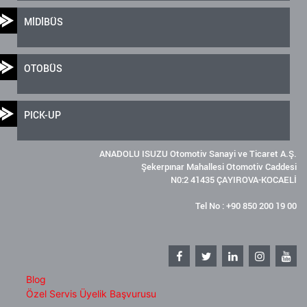
MİDİBÜS
OTOBÜS
PICK-UP
ANADOLU ISUZU Otomotiv Sanayi ve Ticaret A.Ş.
Şekerpınar Mahallesi Otomotiv Caddesi
N0:2 41435 ÇAYIROVA-KOCAELİ
Tel No : +90 850 200 19 00
Blog
Özel Servis Üyelik Başvurusu