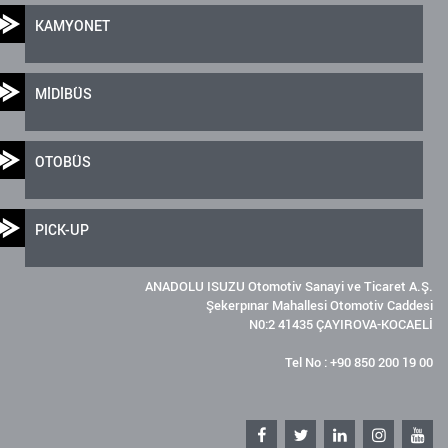
KAMYONET
MİDİBÜS
OTOBÜS
PICK-UP
ANADOLU ISUZU Otomotiv Sanayi ve Ticaret A.Ş.
Şekerpınar Mahallesi Otomotiv Caddesi
N0:2 41435 ÇAYIROVA-KOCAELİ
Tel No : +90 850 200 19 00