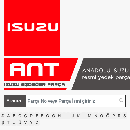
Arama
#
A
B
C
Ç
D
E
F
G
Ğ
H
I
İ
J
K
L
M
N
O
Ö
P
R
S
Ş
T
U
Ü
V
Y
Z