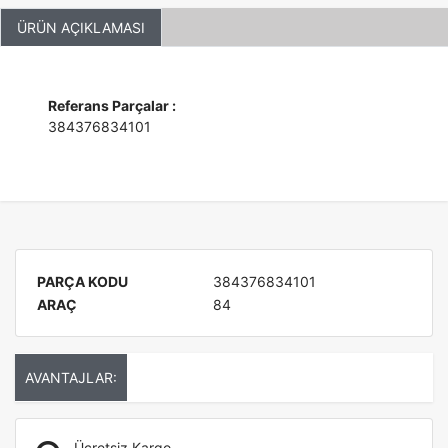
ÜRÜN AÇIKLAMASI
Referans Parçalar :
384376834101
PARÇA KODU
384376834101
ARAÇ
84
AVANTAJLAR:
Ücretsiz Kargo