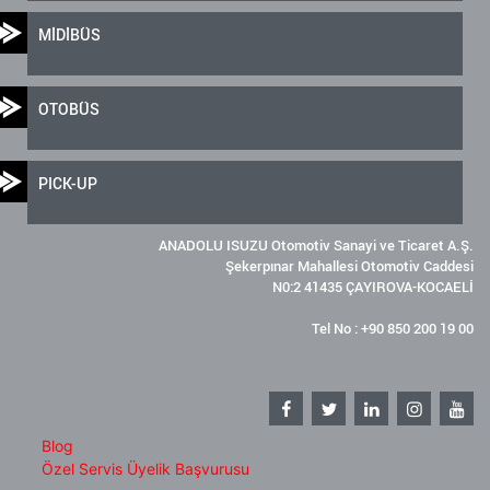
MİDİBÜS
OTOBÜS
PICK-UP
ANADOLU ISUZU Otomotiv Sanayi ve Ticaret A.Ş.
Şekerpınar Mahallesi Otomotiv Caddesi
N0:2 41435 ÇAYIROVA-KOCAELİ
Tel No : +90 850 200 19 00
Blog
Özel Servis Üyelik Başvurusu