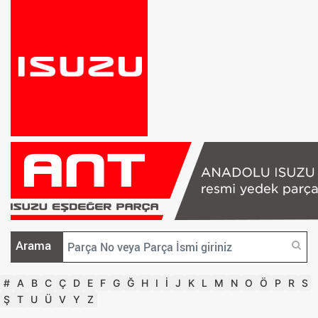
Arama
#
A
B
C
Ç
D
E
F
G
Ğ
H
I
İ
J
K
L
M
N
O
Ö
P
R
S
Ş
T
U
Ü
V
Y
Z