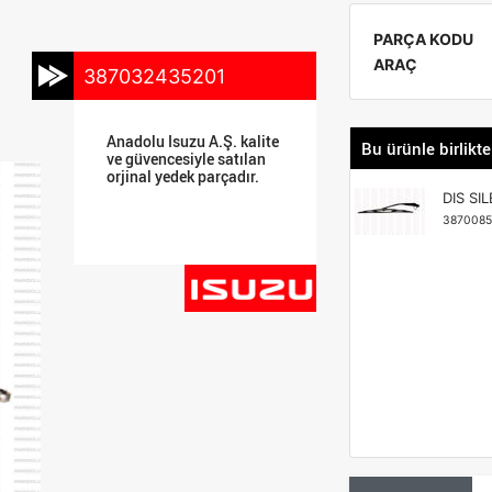
PARÇA KODU
ARAÇ
387032435201
Anadolu Isuzu A.Ş. kalite
Bu ürünle birlikte
ve güvencesiyle satılan
orjinal yedek parçadır.
DIS SI
3870085