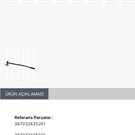
ÜRÜN AÇIKLAMASI
Referans Parçalar :
387032435201
387032435101