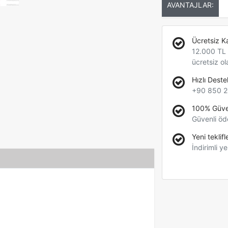
AVANTAJLAR:
Ücretsiz K
12.000 TL +
ücretsiz ol
Hızlı Deste
+90 850 2
100% Güve
Güvenli öd
Yeni teklifl
İndirimli ye