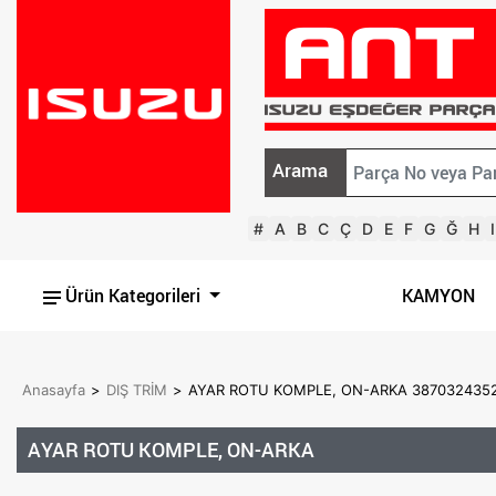
Arama
#
A
B
C
Ç
D
E
F
G
Ğ
H
I
Ürün Kategorileri
KAMYON
Anasayfa
>
DIŞ TRİM
>
AYAR ROTU KOMPLE, ON-ARKA 387032435
AYAR ROTU KOMPLE, ON-ARKA