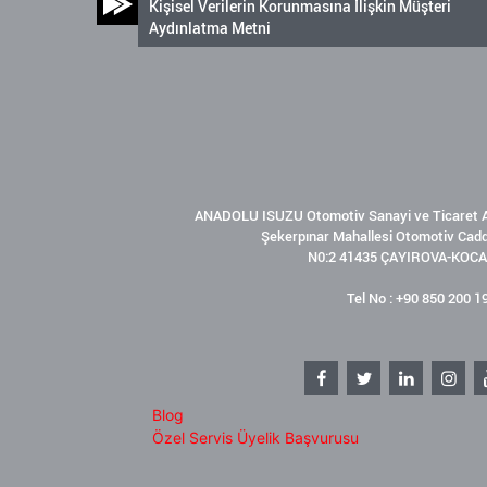
Kişisel Verilerin Korunmasına İlişkin Müşteri
Aydınlatma Metni
ANADOLU ISUZU Otomotiv Sanayi ve Ticaret A
Şekerpınar Mahallesi Otomotiv Cad
N0:2 41435 ÇAYIROVA-KOCA
Tel No : +90 850 200 1
Blog
Özel Servis Üyelik Başvurusu