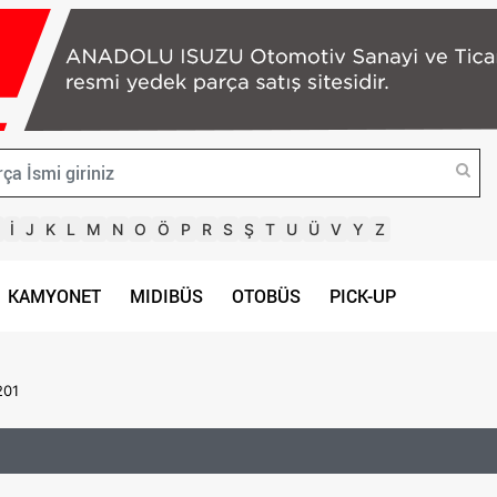
İ
J
K
L
M
N
O
Ö
P
R
S
Ş
T
U
Ü
V
Y
Z
KAMYONET
MIDIBÜS
OTOBÜS
PICK-UP
201