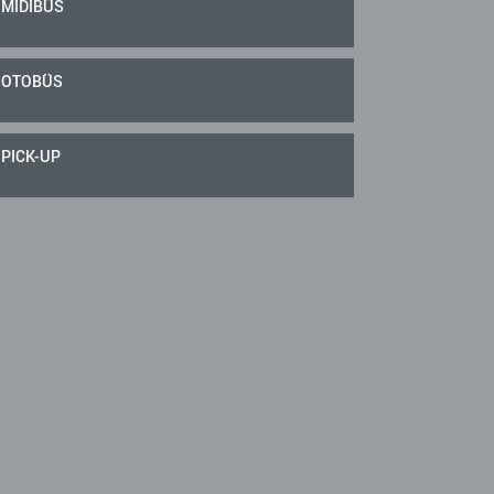
MİDİBÜS
OTOBÜS
PICK-UP