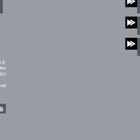
.Ş.
desi
ELİ
9 00