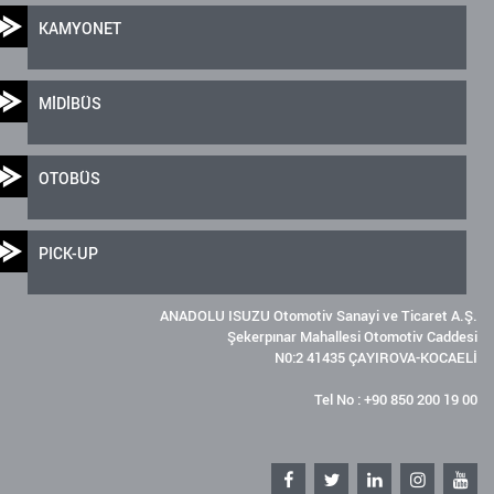
KAMYONET
MİDİBÜS
OTOBÜS
PICK-UP
ANADOLU ISUZU Otomotiv Sanayi ve Ticaret A.Ş.
Şekerpınar Mahallesi Otomotiv Caddesi
N0:2 41435 ÇAYIROVA-KOCAELİ
Tel No : +90 850 200 19 00