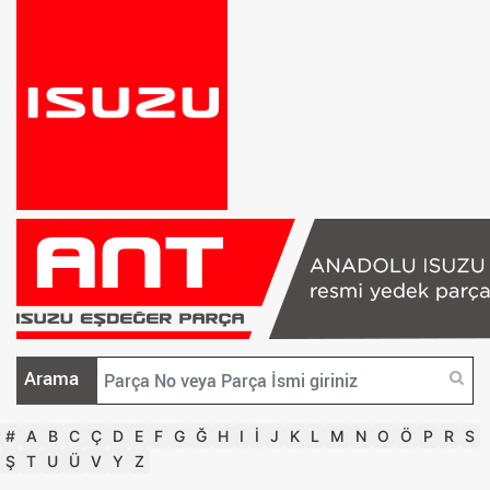
Arama
#
A
B
C
Ç
D
E
F
G
Ğ
H
I
İ
J
K
L
M
N
O
Ö
P
R
S
Ş
T
U
Ü
V
Y
Z