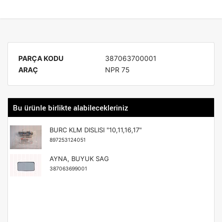
PARÇA KODU
387063700001
ARAÇ
NPR 75
Bu ürünle birlikte alabilecekleriniz
BURC KLM DISLISI "10,11,16,17"
897253124051
AYNA, BUYUK SAG
387063699001