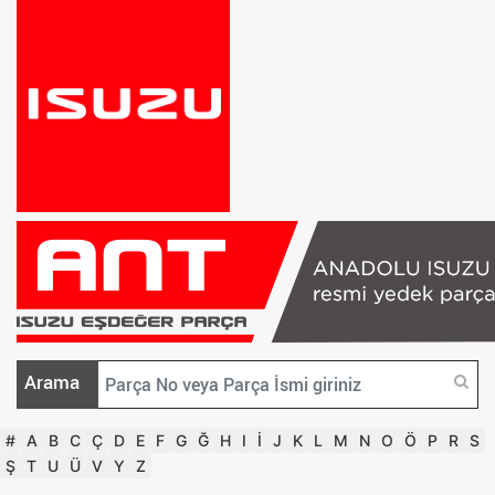
Arama
#
A
B
C
Ç
D
E
F
G
Ğ
H
I
İ
J
K
L
M
N
O
Ö
P
R
S
Ş
T
U
Ü
V
Y
Z