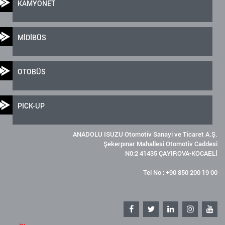
KAMYONET
MİDİBÜS
OTOBÜS
PICK-UP
ANADOLU ISUZU Otomotiv Sanayi ve Ticaret A.Ş.
Şekerpınar Mahallesi Otomotiv Caddesi
N0:2 41435 ÇAYIROVA-KOCAELİ
Tel No : +90 850 200 19 00