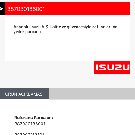
387030186001
Anadolu Isuzu A.Ş. kalite ve güvencesiyle satılan orjinal
yedek parçadır.
ÜRÜN AÇIKLAMASI
Referans Parçalar :
387030186001
387002213101