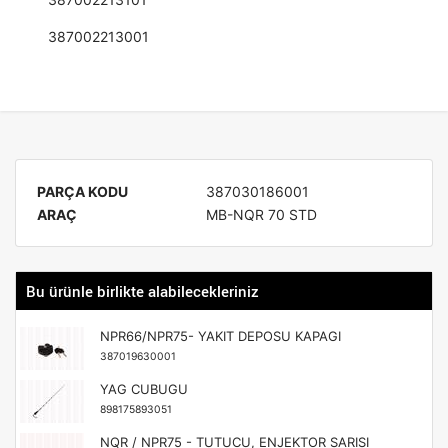
387002213001
PARÇA KODU
387030186001
ARAÇ
MB-NQR 70 STD
Bu ürünle birlikte alabilecekleriniz
NPR66/NPR75- YAKIT DEPOSU KAPAGI
387019630001
YAG CUBUGU
898175893051
NQR / NPR75 - TUTUCU, ENJEKTOR SARISI