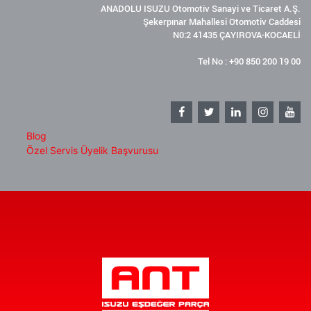
ANADOLU ISUZU Otomotiv Sanayi ve Ticaret A.Ş.
Şekerpınar Mahallesi Otomotiv Caddesi
N0:2 41435 ÇAYIROVA-KOCAELİ
Tel No : +90 850 200 19 00
Blog
Özel Servis Üyelik Başvurusu