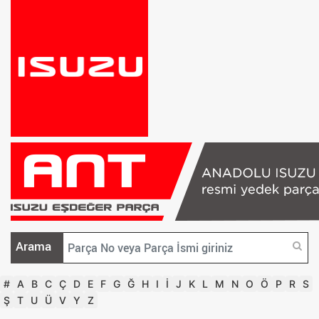
Arama
#
A
B
C
Ç
D
E
F
G
Ğ
H
I
İ
J
K
L
M
N
O
Ö
P
R
S
Ş
T
U
Ü
V
Y
Z