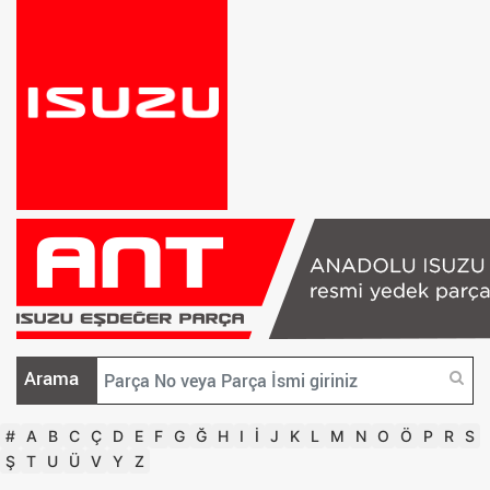
Arama
#
A
B
C
Ç
D
E
F
G
Ğ
H
I
İ
J
K
L
M
N
O
Ö
P
R
S
Ş
T
U
Ü
V
Y
Z