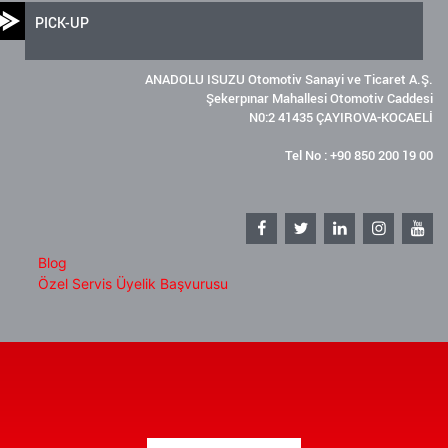
PICK-UP
ANADOLU ISUZU Otomotiv Sanayi ve Ticaret A.Ş.
Şekerpınar Mahallesi Otomotiv Caddesi
N0:2 41435 ÇAYIROVA-KOCAELİ
Tel No : +90 850 200 19 00
Blog
Özel Servis Üyelik Başvurusu