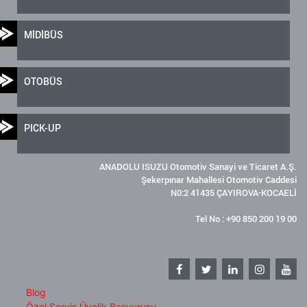
MİDİBÜS
OTOBÜS
PICK-UP
ANADOLU ISUZU Otomotiv Sanayi ve Ticaret A.Ş.
Şekerpınar Mahallesi Otomotiv Caddesi
N0:2 41435 ÇAYIROVA-KOCAELİ
Tel No : +90 850 200 19 00
Blog
Özel Servis Üyelik Başvurusu