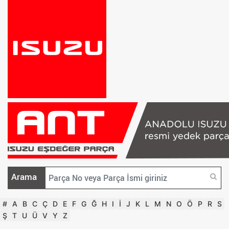
Arama
#
A
B
C
Ç
D
E
F
G
Ğ
H
I
İ
J
K
L
M
N
O
Ö
P
R
S
Ş
T
U
Ü
V
Y
Z