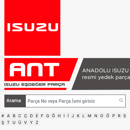
Arama
#
A
B
C
Ç
D
E
F
G
Ğ
H
I
İ
J
K
L
M
N
O
Ö
P
R
S
Ş
T
U
Ü
V
Y
Z