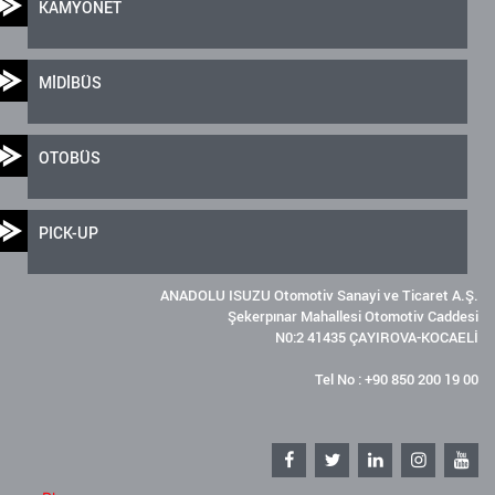
KAMYONET
MİDİBÜS
OTOBÜS
PICK-UP
ANADOLU ISUZU Otomotiv Sanayi ve Ticaret A.Ş.
Şekerpınar Mahallesi Otomotiv Caddesi
N0:2 41435 ÇAYIROVA-KOCAELİ
Tel No : +90 850 200 19 00