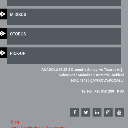
MİDİBÜS
OTOBÜS
PICK-UP
ANADOLU ISUZU Otomotiv Sanayi ve Ticaret A.Ş.
Şekerpınar Mahallesi Otomotiv Caddesi
N0:2 41435 ÇAYIROVA-KOCAELİ
Tel No : +90 850 200 19 00
Blog
Özel Servis Üyelik Başvurusu