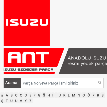
Arama
#
A
B
C
Ç
D
E
F
G
Ğ
H
I
İ
J
K
L
M
N
O
Ö
P
R
S
Ş
T
U
Ü
V
Y
Z