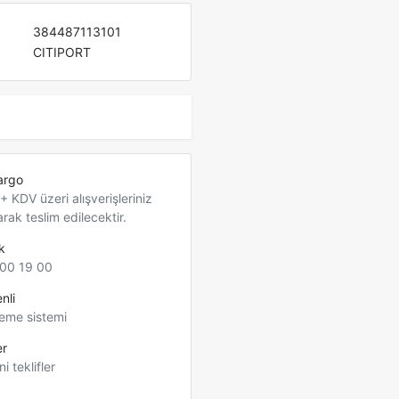
384487113101
CITIPORT
argo
 KDV üzeri alışverişleriniz
arak teslim edilecektir.
k
00 19 00
nli
eme sistemi
er
ni teklifler