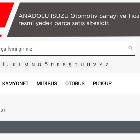
İ
J
K
L
M
N
O
Ö
P
R
S
Ş
T
U
Ü
V
Y
Z
KAMYONET
MIDIBÜS
OTOBÜS
PICK-UP
101