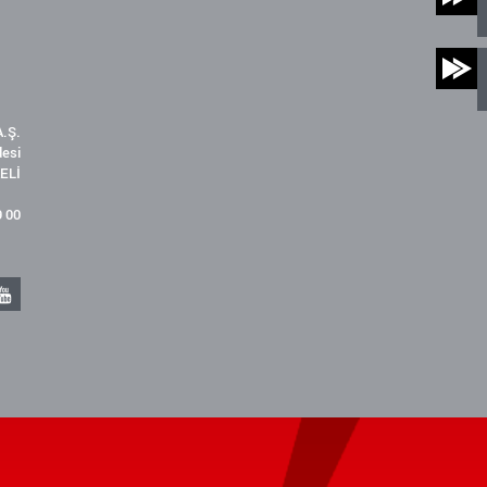
.Ş.
desi
ELİ
9 00