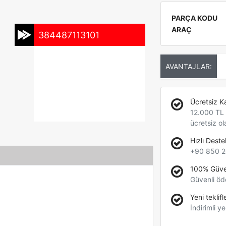
PARÇA KODU
ARAÇ
384487113101
AVANTAJLAR:
Ücretsiz K
12.000 TL +
ücretsiz ol
Hızlı Deste
+90 850 2
100% Güve
Güvenli öd
Yeni teklifl
İndirimli ye