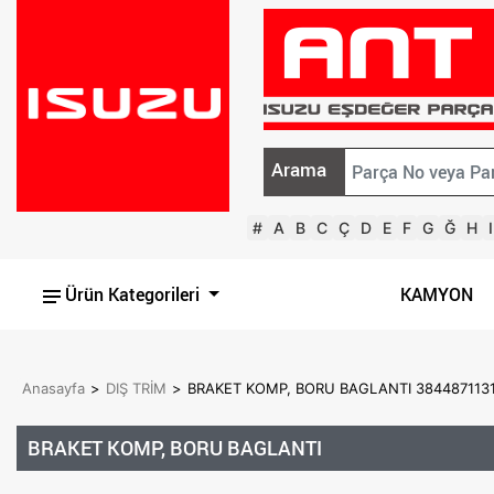
Arama
#
A
B
C
Ç
D
E
F
G
Ğ
H
I
Ürün Kategorileri
KAMYON
Anasayfa
>
DIŞ TRİM
>
BRAKET KOMP, BORU BAGLANTI 384487113
BRAKET KOMP, BORU BAGLANTI