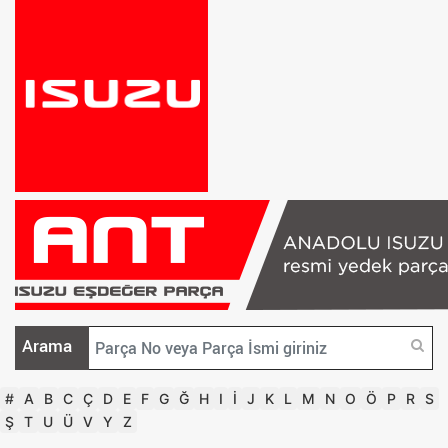
Arama
#
A
B
C
Ç
D
E
F
G
Ğ
H
I
İ
J
K
L
M
N
O
Ö
P
R
S
Ş
T
U
Ü
V
Y
Z