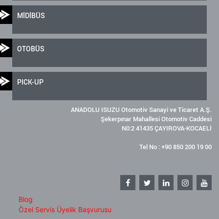
MİDİBÜS
OTOBÜS
PICK-UP
ANADOLU ISUZU Otomotiv Sanayi ve Ticaret A.Ş.
Şekerpınar Mahallesi Otomotiv Caddesi
N0:2 41435 ÇAYIROVA-KOCAELİ
Tel No : +90 850 200 19 00
Blog
Özel Servis Üyelik Başvurusu