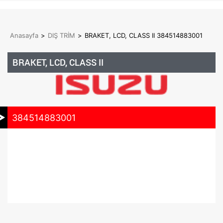
Anasayfa
>
DIŞ TRİM
>
BRAKET, LCD, CLASS II 384514883001
BRAKET, LCD, CLASS II
384514883001