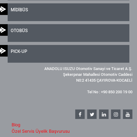
MİDİBÜS
OTOBÜS
PICK-UP
ANADOLU ISUZU Otomotiv Sanayi ve Ticaret A.Ş.
Şekerpınar Mahallesi Otomotiv Caddesi
N0:2 41435 ÇAYIROVA-KOCAELİ
Tel No : +90 850 200 19 00
Blog
Özel Servis Üyelik Başvurusu