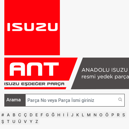
Arama
#
A
B
C
Ç
D
E
F
G
Ğ
H
I
İ
J
K
L
M
N
O
Ö
P
R
S
Ş
T
U
Ü
V
Y
Z