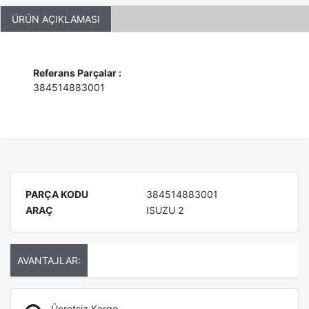
ÜRÜN AÇIKLAMASI
Referans Parçalar :
384514883001
PARÇA KODU
384514883001
ARAÇ
ISUZU 2
AVANTAJLAR:
Ücretsiz Kargo