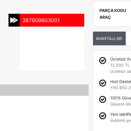
PARÇA KODU
ARAÇ
387909603001
AVANTAJLAR:
Ücretsiz K
12.000 TL +
ücretsiz ol
Hızlı Deste
+90 850 2
100% Güve
Güvenli öd
Yeni teklifl
İndirimli ye