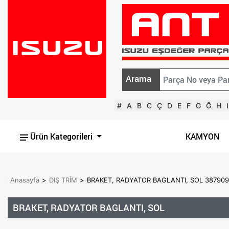
Arama
#
A
B
C
Ç
D
E
F
G
Ğ
H
I
Ürün Kategorileri
KAMYON
Anasayfa
>
DIŞ TRİM
>
BRAKET, RADYATOR BAGLANTI, SOL 38790
BRAKET, RADYATOR BAGLANTI, SOL