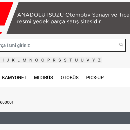
İ
J
K
L
M
N
O
Ö
P
R
S
Ş
T
U
Ü
V
Y
Z
KAMYONET
MIDIBÜS
OTOBÜS
PICK-UP
9603001