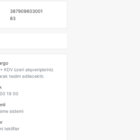
387909603001
83
argo
 KDV üzeri alışverişleriniz
arak teslim edilecektir.
k
00 19 00
nli
eme sistemi
er
ni teklifler