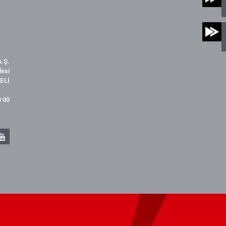
.Ş.
desi
ELİ
9 00