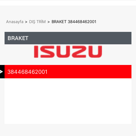
Anasayfa
>
DIŞ TRİM
>
BRAKET 384468462001
BRAKET
384468462001