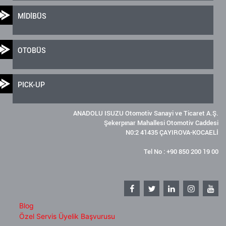
MİDİBÜS
OTOBÜS
PICK-UP
ANADOLU ISUZU Otomotiv Sanayi ve Ticaret A.Ş.
Şekerpınar Mahallesi Otomotiv Caddesi
N0:2 41435 ÇAYIROVA-KOCAELİ
Tel No : +90 850 200 19 00
Blog
Özel Servis Üyelik Başvurusu