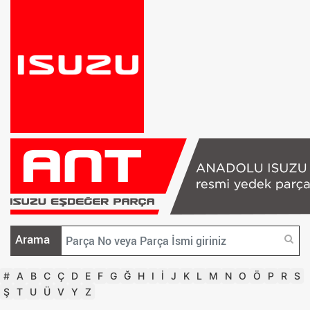
Arama
#
A
B
C
Ç
D
E
F
G
Ğ
H
I
İ
J
K
L
M
N
O
Ö
P
R
S
Ş
T
U
Ü
V
Y
Z