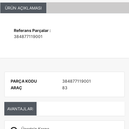
ÜRÜN AÇIKLAMASI
Referans Parçalar :
384877119001
PARÇA KODU
384877119001
ARAÇ
83
AVANTAJLAR:
Ücretsiz Kargo