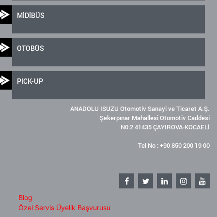
MİDİBÜS
OTOBÜS
PICK-UP
ANADOLU ISUZU Otomotiv Sanayi ve Ticaret A.Ş.
Şekerpınar Mahallesi Otomotiv Caddesi
N0:2 41435 ÇAYIROVA-KOCAELİ
Tel No : +90 850 200 19 00
Blog
Özel Servis Üyelik Başvurusu