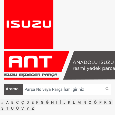
Arama
#
A
B
C
Ç
D
E
F
G
Ğ
H
I
İ
J
K
L
M
N
O
Ö
P
R
S
Ş
T
U
Ü
V
Y
Z