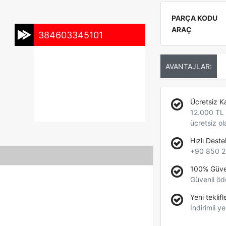
PARÇA KODU
ARAÇ
384603345101
AVANTAJLAR:
Ücretsiz K
12.000 TL +
ücretsiz ol
Hızlı Deste
+90 850 2
100% Güve
Güvenli öd
Yeni teklifl
İndirimli ye