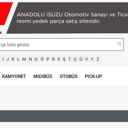
İ
J
K
L
M
N
O
Ö
P
R
S
Ş
T
U
Ü
V
Y
Z
KAMYONET
MIDIBÜS
OTOBÜS
PICK-UP