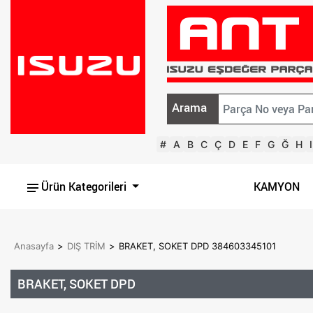
Arama
#
A
B
C
Ç
D
E
F
G
Ğ
H
I
Ürün Kategorileri
KAMYON
Anasayfa
>
DIŞ TRİM
>
BRAKET, SOKET DPD 384603345101
BRAKET, SOKET DPD