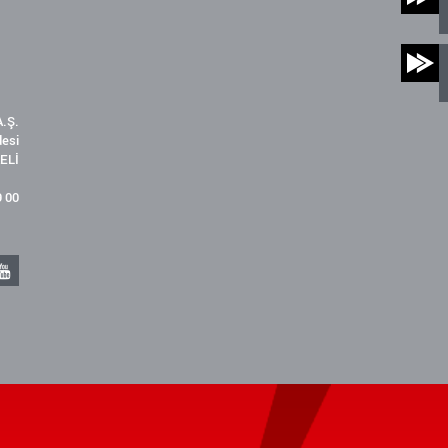
.Ş.
desi
ELİ
9 00