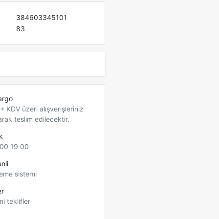
384603345101
83
argo
 KDV üzeri alışverişleriniz
arak teslim edilecektir.
k
00 19 00
nli
eme sistemi
er
ni teklifler