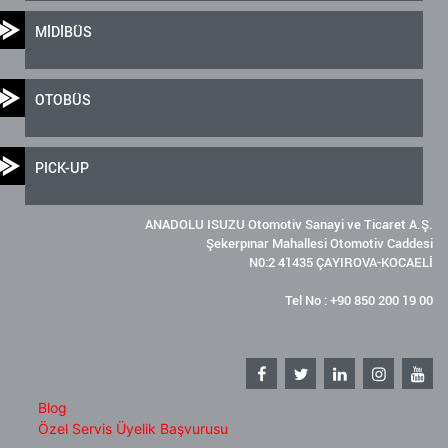
MİDİBÜS
OTOBÜS
PICK-UP
ANADOLU ISUZU Otomotiv Sanayi ve Ticaret A.Ş.
Şekerpınar Mahallesi Otomotiv Caddesi
N0:2 41435 ÇAYIROVA-KOCAELİ
Tel No : +90 850 200 19 00
Blog
Özel Servis Üyelik Başvurusu