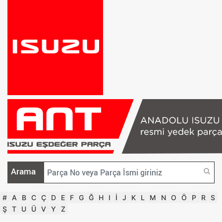
Arama
#
A
B
C
Ç
D
E
F
G
Ğ
H
I
İ
J
K
L
M
N
O
Ö
P
R
S
Ş
T
U
Ü
V
Y
Z