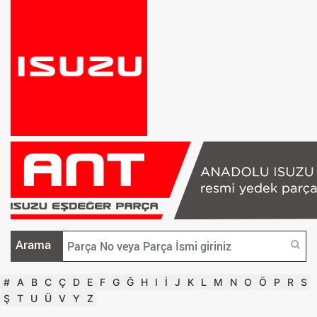
Arama
#
A
B
C
Ç
D
E
F
G
Ğ
H
I
İ
J
K
L
M
N
O
Ö
P
R
S
Ş
T
U
Ü
V
Y
Z