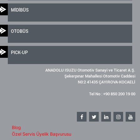
MİDİBÜS
OTOBÜS
PICK-UP
ANADOLU ISUZU Otomotiv Sanayi ve Ticaret A.Ş.
Şekerpınar Mahallesi Otomotiv Caddesi
N0:2 41435 ÇAYIROVA-KOCAELİ
Tel No : +90 850 200 19 00
Blog
Özel Servis Üyelik Başvurusu