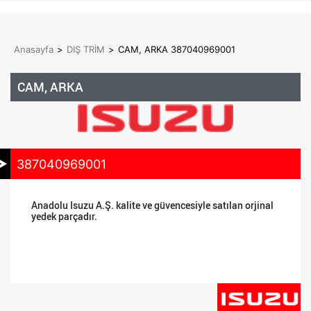
Anasayfa
>
DIŞ TRİM
>
CAM, ARKA 387040969001
CAM, ARKA
387040969001
Anadolu Isuzu A.Ş. kalite ve güvencesiyle satılan orjinal
yedek parçadır.