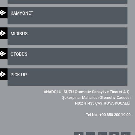
KAMYONET
MİDİBÜS
OTOBÜS
PICK-UP
ANADOLU ISUZU Otomotiv Sanayi ve Ticaret A.Ş.
Şekerpınar Mahallesi Otomotiv Caddesi
N0:2 41435 ÇAYIROVA-KOCAELİ
Tel No : +90 850 200 19 00