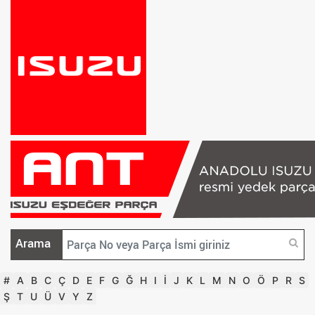
Arama
#
A
B
C
Ç
D
E
F
G
Ğ
H
I
İ
J
K
L
M
N
O
Ö
P
R
S
Ş
T
U
Ü
V
Y
Z