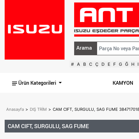
Arama
#
A
B
C
Ç
D
E
F
G
Ğ
H
I
Ürün Kategorileri
KAMYON
Anasayfa
>
DIŞ TRİM
>
CAM CIFT, SURGULU, SAG FUME 38471701
CAM CIFT, SURGULU, SAG FUME