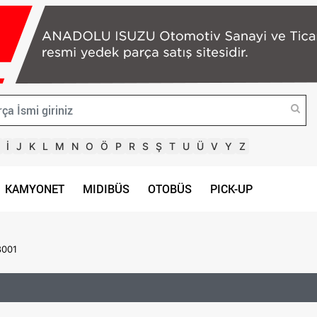
İ
J
K
L
M
N
O
Ö
P
R
S
Ş
T
U
Ü
V
Y
Z
KAMYONET
MIDIBÜS
OTOBÜS
PICK-UP
8001