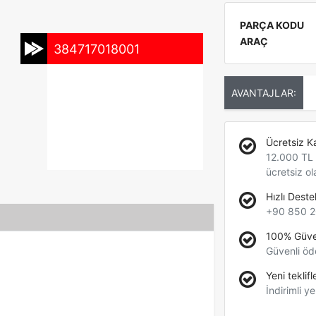
PARÇA KODU
ARAÇ
384717018001
AVANTAJLAR:
Ücretsiz K
12.000 TL +
ücretsiz ol
Hızlı Deste
+90 850 2
100% Güve
Güvenli öd
Yeni teklifl
İndirimli ye