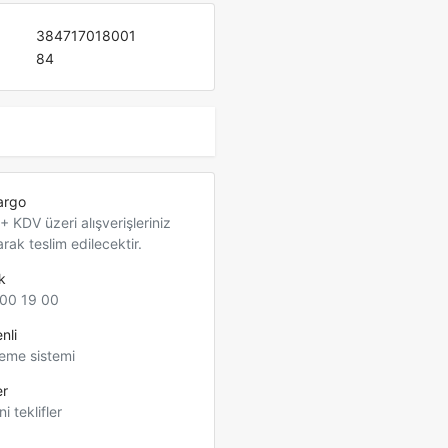
384717018001
84
argo
 KDV üzeri alışverişleriniz
arak teslim edilecektir.
k
00 19 00
nli
eme sistemi
er
ni teklifler