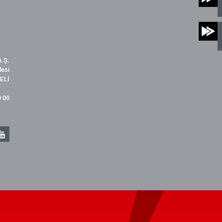
.Ş.
desi
ELİ
9 00