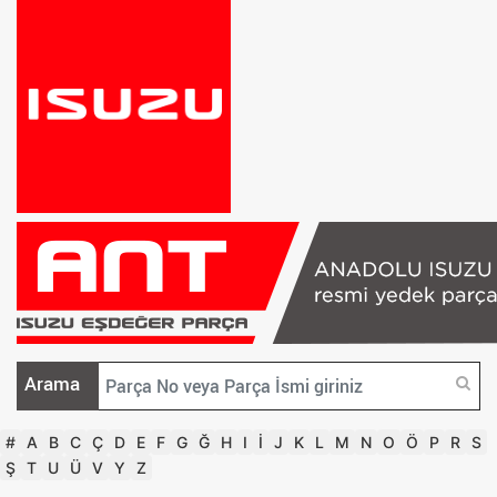
Arama
#
A
B
C
Ç
D
E
F
G
Ğ
H
I
İ
J
K
L
M
N
O
Ö
P
R
S
Ş
T
U
Ü
V
Y
Z