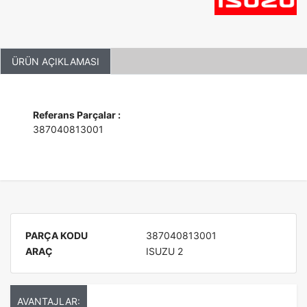
ÜRÜN AÇIKLAMASI
Referans Parçalar :
387040813001
PARÇA KODU
387040813001
ARAÇ
ISUZU 2
AVANTAJLAR: