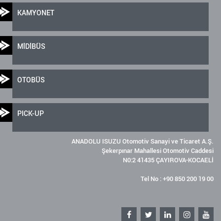
KAMYONET
MİDİBÜS
OTOBÜS
PICK-UP
ANADOLU ISUZU Otomotiv Sanayi ve Ticaret A.Ş.
Şekerpınar Mahallesi Otomotiv Caddesi
N0:2 41435 ÇAYIROVA-KOCAELİ
Tel No : +90 850 200 19 00