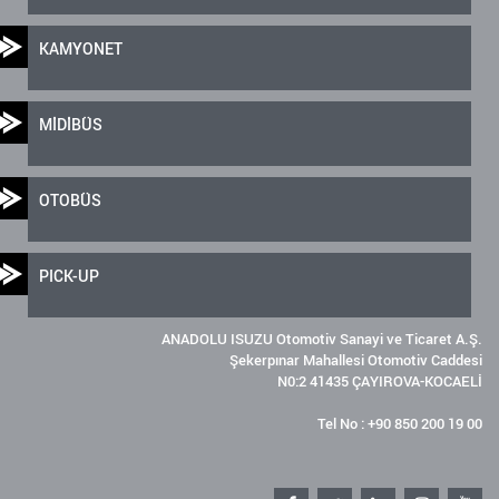
KAMYONET
MİDİBÜS
OTOBÜS
PICK-UP
ANADOLU ISUZU Otomotiv Sanayi ve Ticaret A.Ş.
Şekerpınar Mahallesi Otomotiv Caddesi
N0:2 41435 ÇAYIROVA-KOCAELİ
Tel No : +90 850 200 19 00