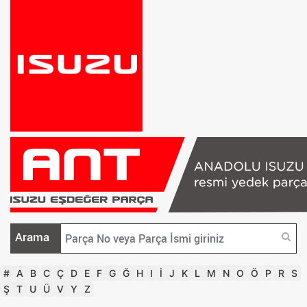
Arama
#
A
B
C
Ç
D
E
F
G
Ğ
H
I
İ
J
K
L
M
N
O
Ö
P
R
S
Ş
T
U
Ü
V
Y
Z