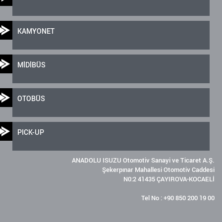
KAMYONET
MİDİBÜS
OTOBÜS
PICK-UP
ANADOLU ISUZU Otomotiv Sanayi ve Ticaret A.Ş.
Şekerpınar Mahallesi Otomotiv Caddesi
N0:2 41435 ÇAYIROVA-KOCAELİ
Tel No : +90 850 200 19 00