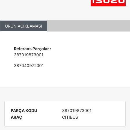
ÜRÜN AÇIKLAMASI
Referans Parçalar :
387019873001
387040972001
PARÇA KODU
387019873001
ARAÇ
CITIBUS