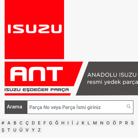
Arama
#
A
B
C
Ç
D
E
F
G
Ğ
H
I
İ
J
K
L
M
N
O
Ö
P
R
S
Ş
T
U
Ü
V
Y
Z