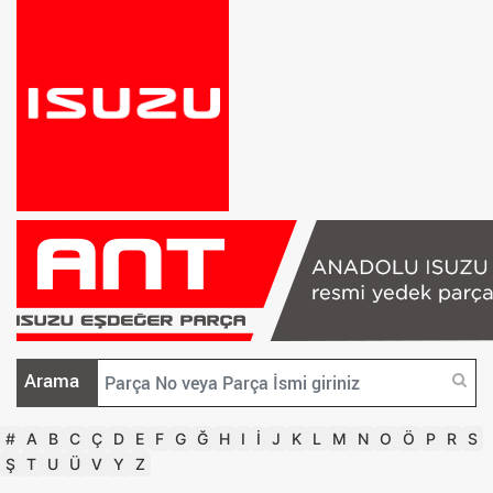
Arama
#
A
B
C
Ç
D
E
F
G
Ğ
H
I
İ
J
K
L
M
N
O
Ö
P
R
S
Ş
T
U
Ü
V
Y
Z