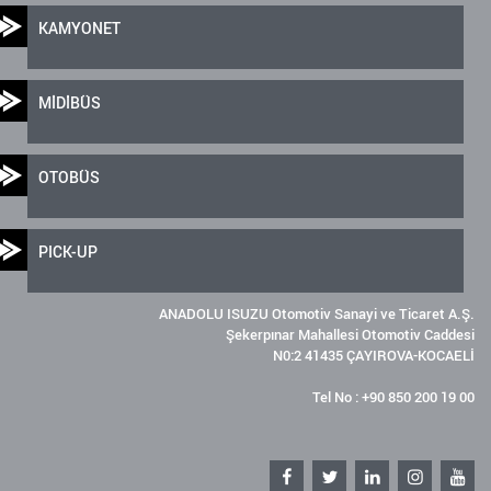
KAMYONET
MİDİBÜS
OTOBÜS
PICK-UP
ANADOLU ISUZU Otomotiv Sanayi ve Ticaret A.Ş.
Şekerpınar Mahallesi Otomotiv Caddesi
N0:2 41435 ÇAYIROVA-KOCAELİ
Tel No : +90 850 200 19 00