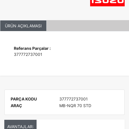
ÜRÜN AÇIKLAMASI
Referans Parçalar :
377772737001
PARÇA KODU
377772737001
ARAÇ
MB-NQR 70 STD
AVANTAJLAR: