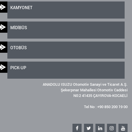
KAMYONET
MİDİBÜS
OTOBÜS
PICK-UP
ANADOLU ISUZU Otomotiv Sanayi ve Ticaret A.Ş.
Şekerpınar Mahallesi Otomotiv Caddesi
N0:2 41435 ÇAYIROVA-KOCAELİ
Tel No : +90 850 200 19 00