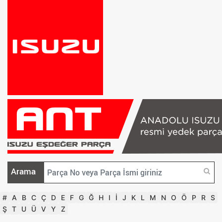
Arama
#
A
B
C
Ç
D
E
F
G
Ğ
H
I
İ
J
K
L
M
N
O
Ö
P
R
S
Ş
T
U
Ü
V
Y
Z