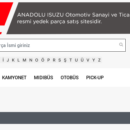
İ
J
K
L
M
N
O
Ö
P
R
S
Ş
T
U
Ü
V
Y
Z
KAMYONET
MIDIBÜS
OTOBÜS
PICK-UP