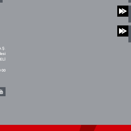
.Ş.
desi
ELİ
9 00