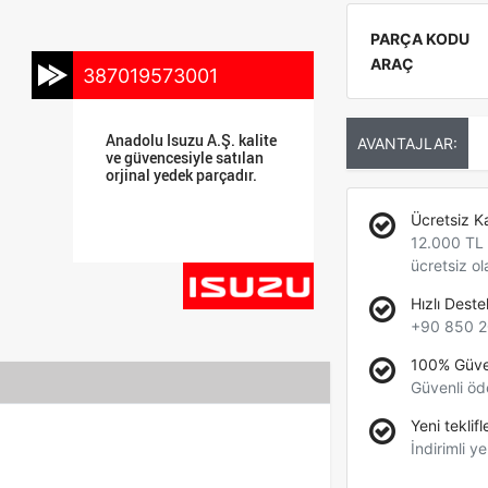
PARÇA KODU
ARAÇ
387019573001
Anadolu Isuzu A.Ş. kalite
AVANTAJLAR:
ve güvencesiyle satılan
orjinal yedek parçadır.
Ücretsiz K
12.000 TL +
ücretsiz ol
Hızlı Deste
+90 850 2
100% Güve
Güvenli öd
Yeni teklifl
İndirimli ye