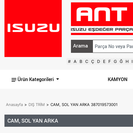
Arama
#
A
B
C
Ç
D
E
F
G
Ğ
H
I
Ürün Kategorileri
KAMYON
Anasayfa
>
DIŞ TRİM
>
CAM, SOL YAN ARKA 387019573001
CAM, SOL YAN ARKA