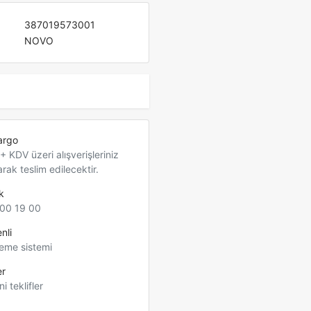
387019573001
NOVO
argo
 KDV üzeri alışverişleriniz
arak teslim edilecektir.
k
00 19 00
nli
eme sistemi
er
ni teklifler