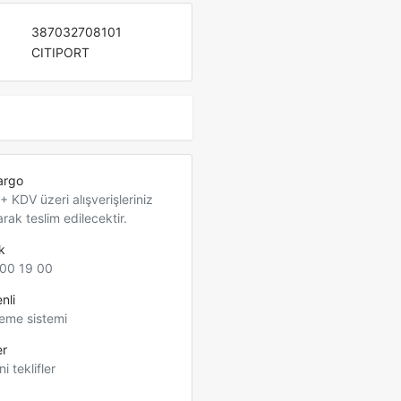
387032708101
CITIPORT
argo
 KDV üzeri alışverişleriniz
arak teslim edilecektir.
k
00 19 00
nli
eme sistemi
er
ni teklifler