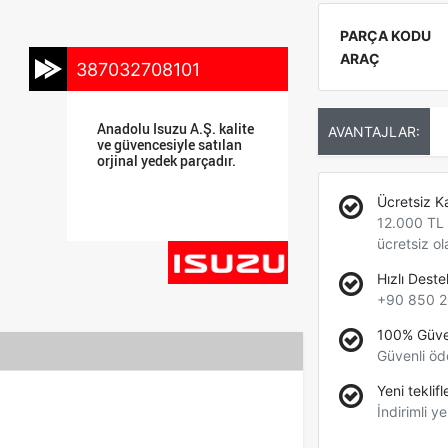
PARÇA KODU
ARAÇ
387032708101
Anadolu Isuzu A.Ş. kalite
AVANTAJLAR:
ve güvencesiyle satılan
orjinal yedek parçadır.
Ücretsiz K
12.000 TL +
ücretsiz ol
Hızlı Deste
+90 850 2
100% Güve
Güvenli öd
Yeni teklifl
İndirimli ye