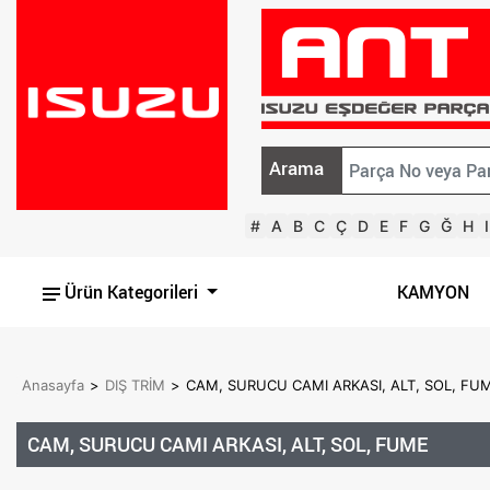
Arama
#
A
B
C
Ç
D
E
F
G
Ğ
H
I
Ürün Kategorileri
KAMYON
Anasayfa
>
DIŞ TRİM
>
CAM, SURUCU CAMI ARKASI, ALT, SOL, FU
CAM, SURUCU CAMI ARKASI, ALT, SOL, FUME