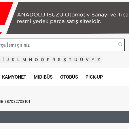
İ
J
K
L
M
N
O
Ö
P
R
S
Ş
T
U
Ü
V
Y
Z
KAMYONET
MIDIBÜS
OTOBÜS
PICK-UP
ME 387032708101