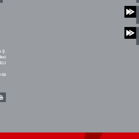
.Ş.
desi
ELİ
9 00