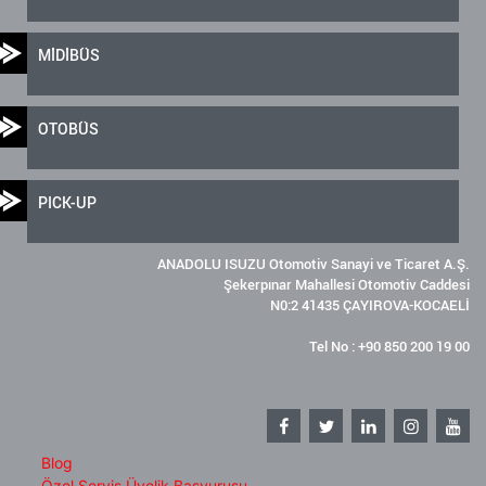
MİDİBÜS
OTOBÜS
PICK-UP
ANADOLU ISUZU Otomotiv Sanayi ve Ticaret A.Ş.
Şekerpınar Mahallesi Otomotiv Caddesi
N0:2 41435 ÇAYIROVA-KOCAELİ
Tel No : +90 850 200 19 00
Blog
Özel Servis Üyelik Başvurusu