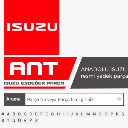
Arama
#
A
B
C
Ç
D
E
F
G
Ğ
H
I
İ
J
K
L
M
N
O
Ö
P
R
S
Ş
T
U
Ü
V
Y
Z