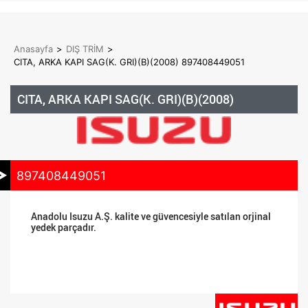
Anasayfa
>
DIŞ TRİM
>
CITA, ARKA KAPI SAG(K. GRI)(B)(2008) 897408449051
CITA, ARKA KAPI SAG(K. GRI)(B)(2008)
897408449051
Anadolu Isuzu A.Ş. kalite ve güvencesiyle satılan orjinal
yedek parçadır.