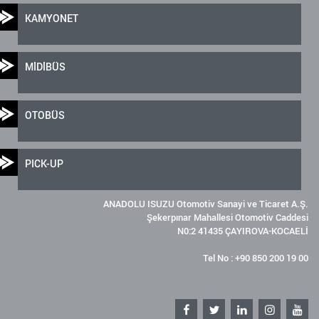
KAMYONET
MİDİBÜS
OTOBÜS
PICK-UP
ANADOLU ISUZU Otomotiv Sanayi ve Ticaret A.Ş.
Şekerpınar Mahallesi Otomotiv Caddesi
N0:2 41435 ÇAYIROVA-KOCAELİ
Tel No : +90 850 200 19 00