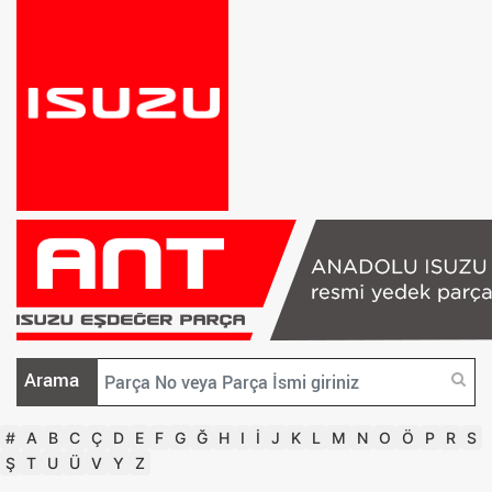
Arama
#
A
B
C
Ç
D
E
F
G
Ğ
H
I
İ
J
K
L
M
N
O
Ö
P
R
S
Ş
T
U
Ü
V
Y
Z