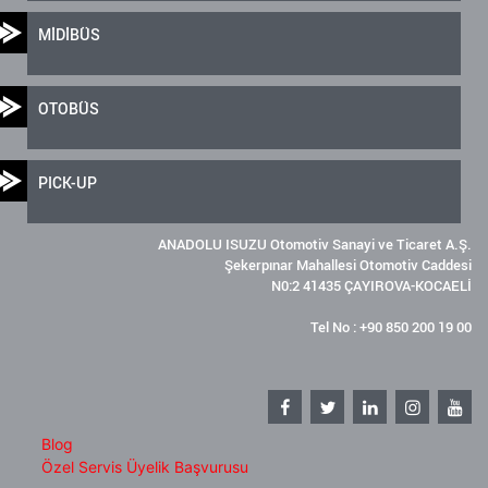
MİDİBÜS
OTOBÜS
PICK-UP
ANADOLU ISUZU Otomotiv Sanayi ve Ticaret A.Ş.
Şekerpınar Mahallesi Otomotiv Caddesi
N0:2 41435 ÇAYIROVA-KOCAELİ
Tel No : +90 850 200 19 00
Blog
Özel Servis Üyelik Başvurusu