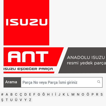
Arama
#
A
B
C
Ç
D
E
F
G
Ğ
H
I
İ
J
K
L
M
N
O
Ö
P
R
S
Ş
T
U
Ü
V
Y
Z