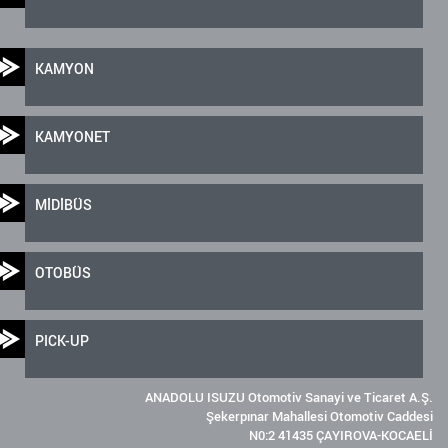
KAMYON
KAMYONET
MİDİBÜS
OTOBÜS
PICK-UP
ANADOLU ISUZU Otomotiv Sanayi ve Ticaret A.Ş.
Şekerpınar Mahallesi Otomotiv Caddesi
N0:2 41435 ÇAYIROVA-KOCAELİ