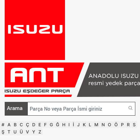
Arama
#
A
B
C
Ç
D
E
F
G
Ğ
H
I
İ
J
K
L
M
N
O
Ö
P
R
S
Ş
T
U
Ü
V
Y
Z