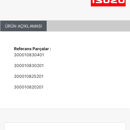
ÜRÜN AÇIKLAMASI
Referans Parçalar :
300010830401
300010830201
300010825201
300010820201