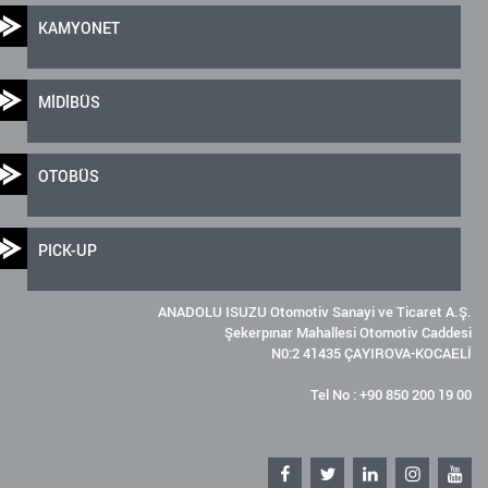
KAMYONET
MİDİBÜS
OTOBÜS
PICK-UP
ANADOLU ISUZU Otomotiv Sanayi ve Ticaret A.Ş.
Şekerpınar Mahallesi Otomotiv Caddesi
N0:2 41435 ÇAYIROVA-KOCAELİ
Tel No : +90 850 200 19 00