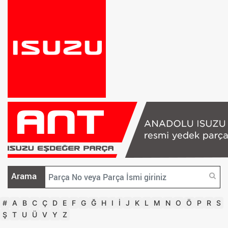
Arama
#
A
B
C
Ç
D
E
F
G
Ğ
H
I
İ
J
K
L
M
N
O
Ö
P
R
S
Ş
T
U
Ü
V
Y
Z