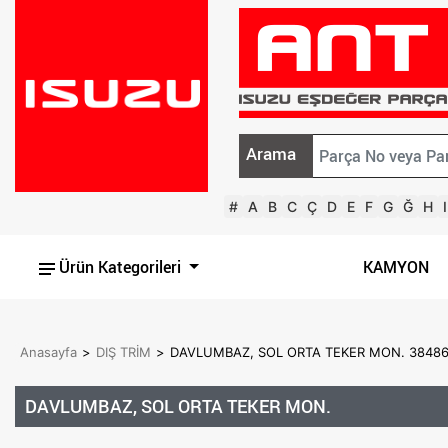
Arama
#
A
B
C
Ç
D
E
F
G
Ğ
H
I
Ürün Kategorileri
KAMYON
Anasayfa
>
DIŞ TRİM
>
DAVLUMBAZ, SOL ORTA TEKER MON. 38486
DAVLUMBAZ, SOL ORTA TEKER MON.