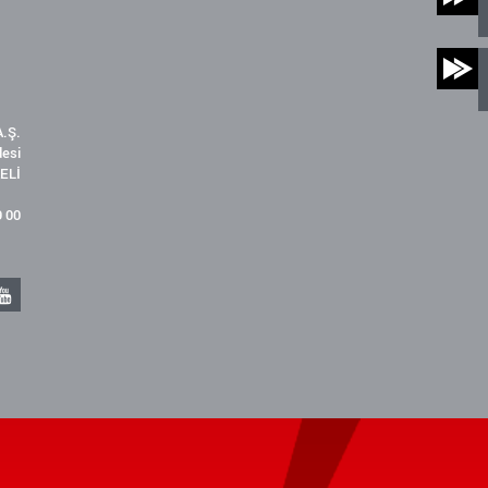
.Ş.
desi
ELİ
9 00