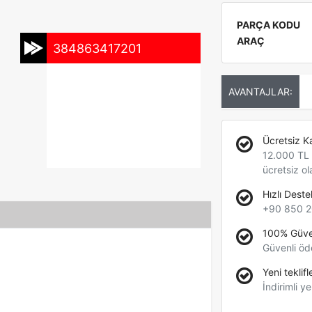
PARÇA KODU
ARAÇ
384863417201
AVANTAJLAR:
Ücretsiz K
12.000 TL +
ücretsiz ol
Hızlı Deste
+90 850 2
100% Güve
Güvenli öd
Yeni teklifl
İndirimli ye