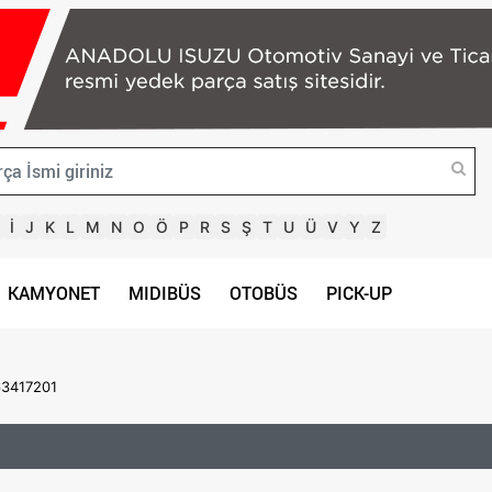
İ
J
K
L
M
N
O
Ö
P
R
S
Ş
T
U
Ü
V
Y
Z
KAMYONET
MIDIBÜS
OTOBÜS
PICK-UP
3417201