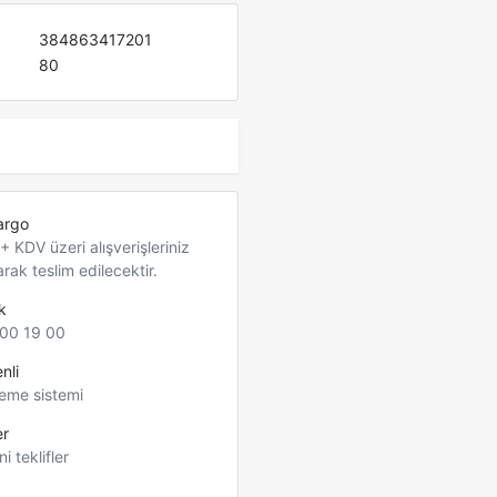
384863417201
80
argo
 KDV üzeri alışverişleriniz
arak teslim edilecektir.
k
00 19 00
nli
eme sistemi
er
ni teklifler