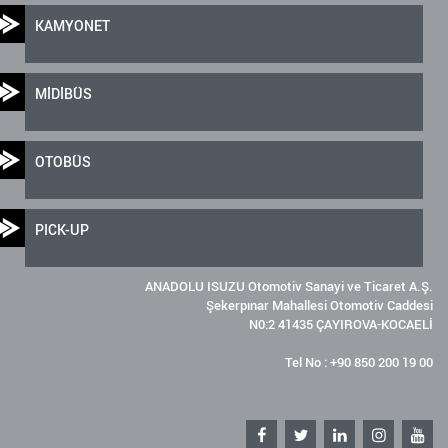
KAMYONET
MİDİBÜS
OTOBÜS
PICK-UP
ANADOLU ISUZU Otomotiv Sanayi ve Ticaret A.Ş.
Şekerpınar Mahallesi Otomotiv Caddesi
N0:2 41435 ÇAYIROVA-KOCAELİ
Tel No : +90 850 200 19 00