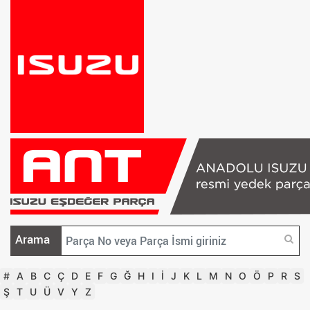
Arama
#
A
B
C
Ç
D
E
F
G
Ğ
H
I
İ
J
K
L
M
N
O
Ö
P
R
S
Ş
T
U
Ü
V
Y
Z